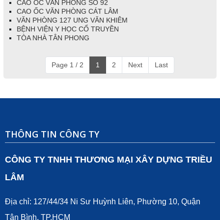
CAO ỐC VĂN PHÒNG SỐ 92
CAO ỐC VĂN PHÒNG CÁT LÂM
VĂN PHÒNG 127 UNG VĂN KHIÊM
BỆNH VIỆN Y HỌC CỔ TRUYỀN
TÒA NHÀ TÂN PHONG
Page 1 / 2
1
2
Next
Last
THÔNG TIN CÔNG TY
CÔNG TY TNHH THƯƠNG MẠI XÂY DỰNG TRIỀU
LÂM
Địa chỉ: 127/44/34 Ni Sư Huỳnh Liên, Phường 10, Quận
Tân Bình, TP.HCM