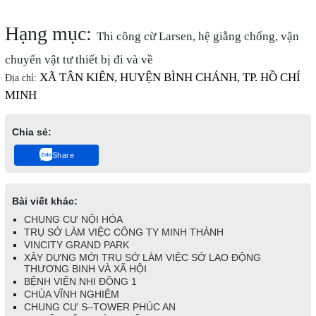
Hạng mục:
Thi công cừ Larsen, hệ giằng chống, vận
chuyển vật tư thiết bị đi và về
XÃ TÂN KIÊN, HUYỆN BÌNH CHÁNH, TP. HỒ CHÍ
Địa chỉ:
MINH
Chia sẻ:
Share
Bài viết khác:
CHUNG CƯ NỘI HÓA
TRỤ SỞ LÀM VIỆC CÔNG TY MINH THÀNH
VINCITY GRAND PARK
XÂY DỰNG MỚI TRỤ SỞ LÀM VIỆC SỞ LAO ĐỘNG
THƯƠNG BINH VÀ XÃ HỘI
BỆNH VIỆN NHI ĐỒNG 1
CHÙA VĨNH NGHIÊM
CHUNG CƯ S–TOWER PHÚC AN