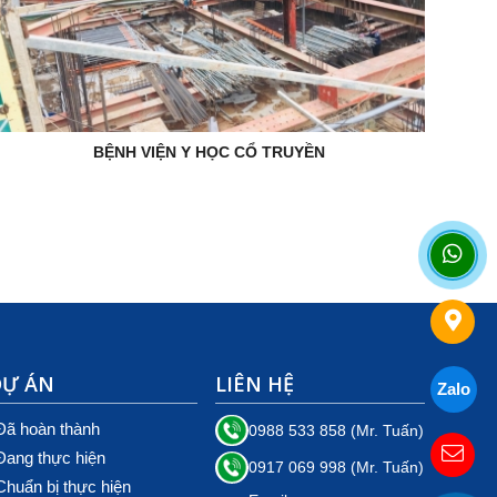
BỆNH VIỆN Y HỌC CỔ TRUYỀN
DỰ ÁN
LIÊN HỆ
Zalo
Đã hoàn thành
0988 533 858 (Mr. Tuấn)
Đang thực hiện
0917 069 998 (Mr. Tuấn)
Chuẩn bị thực hiện