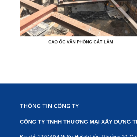
CAO ỐC VĂN PHÒNG CÁT LÂM
THÔNG TIN CÔNG TY
CÔNG TY TNHH THƯƠNG MẠI XÂY DỰNG T
Địa chỉ: 127/44/34 Ni Sư Huỳnh Liên, Phường 10, Q