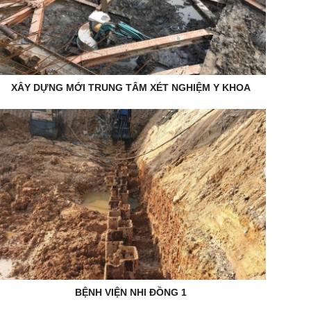
XÂY DỰNG MỚI TRUNG TÂM XÉT NGHIỆM Y KHOA
BỆNH VIỆN NHI ĐỒNG 1