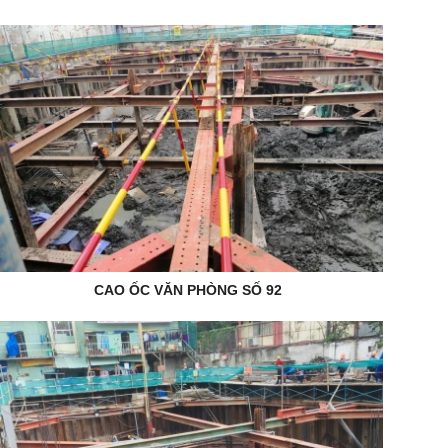
CAO ỐC VĂN PHÒNG SỐ 92