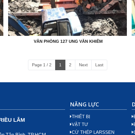
VĂN PHÒNG 127 UNG VĂN KHIÊM
Page 1 / 2
1
2
Next
Last
NĂNG LỰC
THIẾT BỊ
RIỀU LÂM
VẬT TƯ
CỪ THÉP LARSSEN
uận Tân Bình, TP.HCM