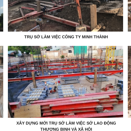
TRỤ SỞ LÀM VIỆC CÔNG TY MINH THÀNH
XÂY DỰNG MỚI TRỤ SỞ LÀM VIỆC SỞ LAO ĐỘNG
THƯƠNG BINH VÀ XÃ HỘI