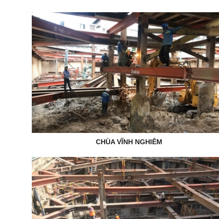
CHÙA VĨNH NGHIÊM