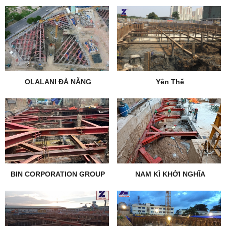
OLALANI ĐÀ NẴNG
Yên Thế
BIN CORPORATION GROUP
NAM KÌ KHỞI NGHĨA