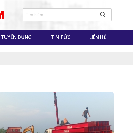
M
TUYỂN DỤNG
TIN TỨC
LIÊN HỆ