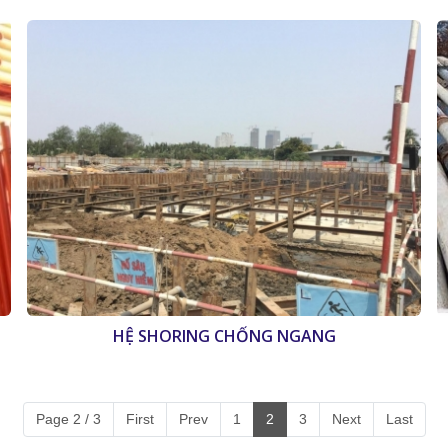
HỆ SHORING CHỐNG NGANG
Page 2 / 3
First
Prev
1
2
3
Next
Last