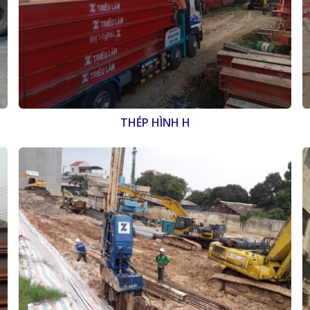
THÉP HÌNH H