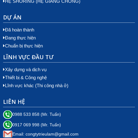
HỆ SHORING (HỆ GIẰNG CHỐNG)
DỰ ÁN
Đã hoàn thành
Đang thực hiện
Chuẩn bị thực hiện
LĨNH VỰC ĐẦU TƯ
Xây dựng và dịch vụ
Thiết bị & Công nghệ
Lĩnh vực khác (Thi công nhà ở)
LIÊN HỆ
0988 533 858 (Mr. Tuấn)
0917 069 998 (Mr. Tuấn)
Email: congtytrieulam@gmail.com