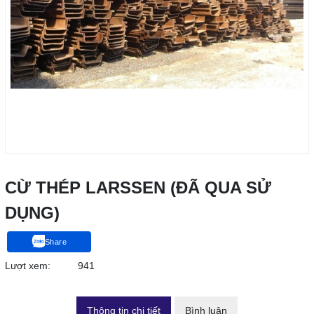
CỪ THÉP LARSSEN (ĐÃ QUA SỬ
DỤNG)
Share
Lượt xem:
941
Thông tin chi tiết
Bình luận