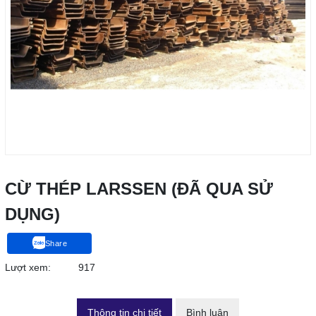
CỪ THÉP LARSSEN (ĐÃ QUA SỬ
DỤNG)
Share
Lượt xem:
917
Thông tin chi tiết
Bình luận